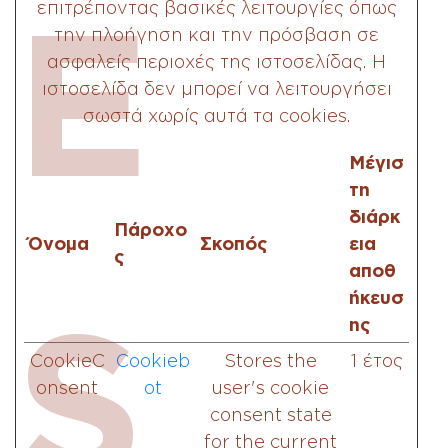
E
επιτρέποντας βασικές λειτουργίες όπως
την πλοήγηση και την πρόσβαση σε
ασφαλείς περιοχές της ιστοσελίδας. Η
ιστοσελίδα δεν μπορεί να λειτουργήσει
σωστά χωρίς αυτά τα cookies.
Μέγισ
τη
διάρκ
Πάροχο
Όνομα
Σκοπός
εια
ς
αποθ
ήκευσ
S
ης
CookieC
Cookieb
Stores the
1 έτος
onsent
ot
user's cookie
consent state
for the current