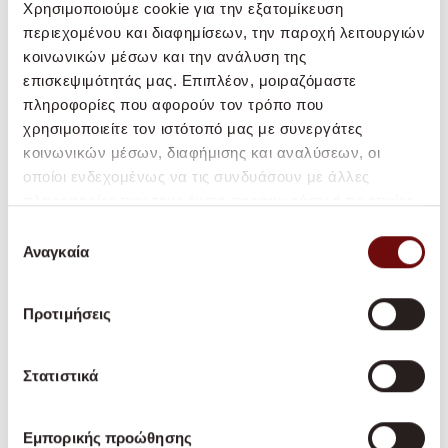
Χρησιμοποιούμε cookie για την εξατομίκευση
διαφημίσεις που είναι σχετικές και
περιεχομένου και διαφημίσεων, την παροχή λειτουργιών
ελκυστικές για τους χρήστες και ως εκ
κοινωνικών μέσων και την ανάλυση της
τούτου πιο πολύτιμες για τρίτους εκδότες
επισκεψιμότητάς μας. Επιπλέον, μοιραζόμαστε
και διαφημιστές.
πληροφορίες που αφορούν τον τρόπο που
χρησιμοποιείτε τον ιστότοπό μας με συνεργάτες
Μέγισ
κοινωνικών μέσων, διαφήμισης και αναλύσεων, οι
τη
οποίοι ενδεχομένως να τις συνδυάσουν με άλλες
διάρκ
πληροφορίες που τους έχετε παραχωρήσει ή τις οποίες
Πάροχο
Όνομα
Σκοπός
εια
έχουν συλλέξει σε σχέση με την από μέρους σας χρήση
ς
Επιλογή
αποθ
των υπηρεσιών τους.
Αναγκαία
συγκατάθεσης
ήκευσ
ης
Προτιμήσεις
_fbp
Meta
Used by
3
Platform
Facebook to
μήνες
Στατιστικά
s, Inc.
deliver a series
of
Εμπορικής προώθησης
advertisement