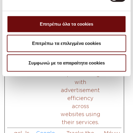
products such
as real time
bidding from
Επιτρέπω όλα τα cookies
third party
advertisers.
Επιτρέπω τα επιλεγμένα cookies
_gcl_au
Google
Used by
3
Google
μήνες
Συμφωνώ με τα απαραίτητα cookies
AdSense for
experimenting
with
advertisement
efficiency
across
websites using
their services.