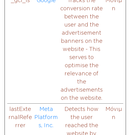
_gcl_ls
Google
Tracks the
Μόνιμ
conversion rate
η
between the
user and the
advertisement
banners on the
website - This
serves to
optimise the
relevance of
the
advertisements
on the website.
lastExte
Meta
Detects how
Μόνιμ
rnalRefe
Platform
the user
η
rrer
s, Inc.
reached the
website by