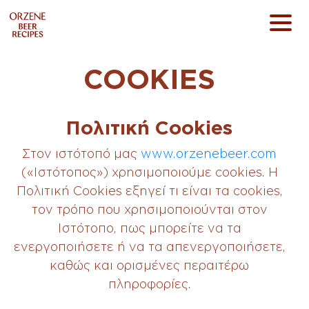
ΑΡΧΙΚΗ
ΣΧΕΤΙΚΑ ΜΕ ΕΜΑΣ
ΣΕΙΡΕΣ ΠΕΡΙΠΟΙΗΣΗΣ
COOKIES
ΠΡΟΪΟΝΤΑ
ΟΡΟΙ ΧΡΗΣΗΣ
Πολιτική Cookies
ΠΟΛΙΤΙΚΗ ΑΠΟΡΡΗΤΟΥ
Στον ιστότοπό μας
www.orzenebeer.com
COOKIES
(«Ιστότοπος») χρησιμοποιούμε cookies. Η
Πολιτική Cookies εξηγεί τι είναι τα cookies,
JOIN US
τον τρόπο που χρησιμοποιούνται στον
Ιστότοπο, πως μπορείτε να τα
© 2022 ORZENE BEER
ενεργοποιήσετε ή να τα απενεργοποιήσετε,
καθώς και ορισμένες περαιτέρω
CREATED WITH
BY
DOPE STUDIO
πληροφορίες.