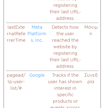
registering
their last URL-
address.
lastExte
Meta
Detects how
Μόνιμ
rnalRefe
Platform
the user
η
rrerTime
s, Inc.
reached the
website by
registering
their last URL-
address.
pagead/
Google
Tracks if the
Συνεδ
1p-user-
user has shown
ρία
list/#
interest in
specific
products or
events across