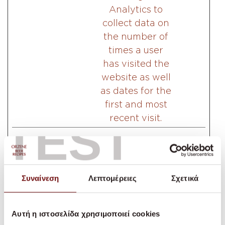
Analytics to
collect data on
the number of
times a user
has visited the
website as well
as dates for the
first and most
recent visit.
TEST
Εμπορικής προώθησης (6)
Τα cookies Εμπορικής Προώθησης
Συναίνεση
Λεπτομέρειες
Σχετικά
χρησιμοποιούνται για την παρακολούθηση
των επισκεπτών στους ιστότοπους. Η
Αυτή η ιστοσελίδα χρησιμοποιεί cookies
πρόθεση είναι να εμφανίσουμε